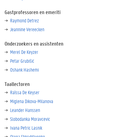
e
Gastprofessoren en emeriti
d
e
Raymond Detrez
w
Jeannine Vereecken
e
r
Onderzoekers en assistenten
k
e
Merel De Keyzer
r
Petar Grubišić
s
Oshank Hashemi
Taallectoren
Ra¨ïssa De Keyser
Miglena Dikova-Milanova
Leander Hanssen
Slobodanka Moravcevic
Ivana Petric Lasnik
Olena Shkrybtiyenko