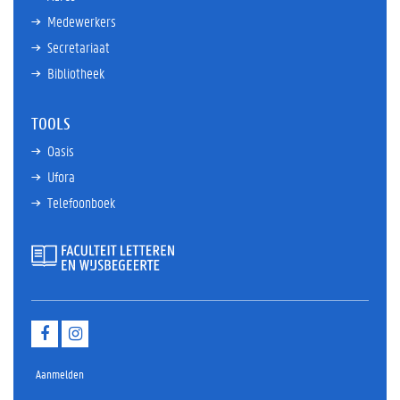
Medewerkers
Secretariaat
Bibliotheek
TOOLS
Oasis
Ufora
Telefoonboek
F
I
a
n
c
s
e
t
Aanmelden
b
a