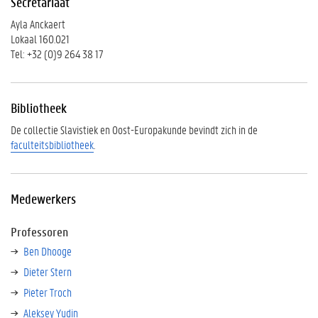
Secretariaat
r
e
Ayla Anckaert
t
Lokaal 160.021
a
Tel: +32 (0)9 264 38 17
r
i
a
Bibliotheek
a
t
De collectie Slavistiek en Oost-Europakunde bevindt zich in de
faculteitsbibliotheek
.
B
i
b
l
Medewerkers
i
o
Professoren
t
Ben Dhooge
h
e
Dieter Stern
e
Pieter Troch
k
Aleksey Yudin
M