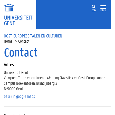
ZOEK
MENU
OOST-EUROPESE TALEN EN CULTUREN
Home
Contact
Contact
Op
deze
Adres
pagina
Universiteit Gent
A
Vakgroep Talen en culturen – Afdeling Slavistiek en Oost-Europakunde
d
Campus Boekentoren, Blandijnberg 2
r
B-9000 Gent
e
s
bekijk in google maps
S
e
c