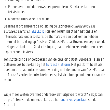
i
n
Paleoslavica: middeleeuwse en premoderne Slavische taal- en
f
tekststudies
o
Moderne Russische literatuur
D
Daarnaast organiseert de opleiding de lezingreeks
Slavic and East-
o
European Lectures
(
SEELECTS
) die een forum biedt aan nationale en
c
internationale onderzoekers. De thema’s die aan bod komen hebben
t
allemaal betrekking op Oost- en Zuidoost-Europa. Bovendien beperken de
o
lezingen zich niet tot Slavische topics, maar hebben ze eerder een breed
r
explorerende insteek.
e
Ten slotte zijn de onderzoekers van de opleiding Oost-Europese Talen en
r
Culturen ook betrokken bij het
Eureast Platform
. Het platform heeft als
e
doel om de academische samenwerking met de landen van Oost-Europa
n
en Eurazië verder te ontwikkelen en spitst zich toe op onderzoek naar die
regio.
Wil je meer weten over het onderzoek dat uitgevoerd wordt? Bekijk dan
de profielen van de onderzoekers op het
onderzoeksportaal
van de
faculteit.