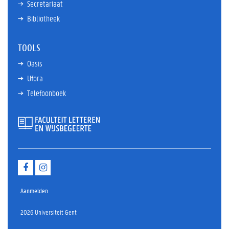
Secretariaat
Bibliotheek
TOOLS
Oasis
Ufora
Telefoonboek
F
I
a
n
c
s
e
t
Aanmelden
b
a
o
g
2026 Universiteit Gent
o
r
k
a