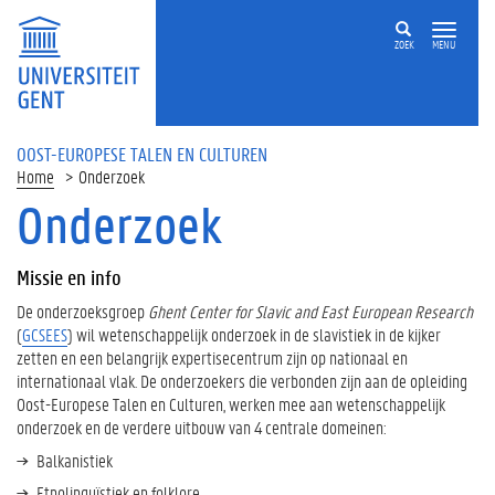
ZOEK
MENU
OOST-EUROPESE TALEN EN CULTUREN
Home
Onderzoek
Onderzoek
Op
deze
Missie en info
pagina
De onderzoeksgroep
Ghent Center for Slavic and East European Research
M
(
GCSEES
) wil wetenschappelijk onderzoek in de slavistiek in de kijker
i
zetten en een belangrijk expertisecentrum zijn op nationaal en
s
internationaal vlak. De onderzoekers die verbonden zijn aan de opleiding
s
Oost-Europese Talen en Culturen, werken mee aan wetenschappelijk
i
onderzoek en de verdere uitbouw van 4 centrale domeinen:
e
e
Balkanistiek
n
Etnolinguïstiek en folklore