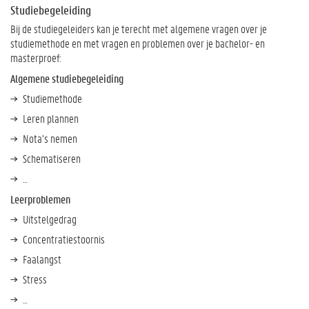
a
Studiebegeleiding
t
Bij de studiegeleiders kan je terecht met algemene vragen over je
A
studiemethode en met vragen en problemen over je bachelor- en
f
masterproef:
d
Algemene studiebegeleiding
e
l
Studiemethode
i
Leren plannen
n
g
Nota’s nemen
s
Schematiseren
t
…
u
d
Leerproblemen
i
Uitstelgedrag
e
Concentratiestoornis
a
d
Faalangst
v
Stress
i
e
…