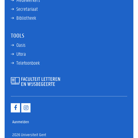
Secretariaat
Bibliotheek
TOOLS
Oasis
Ufora
Telefoonboek
F
I
a
n
c
s
e
t
Aanmelden
b
a
o
g
2026 Universiteit Gent
o
r