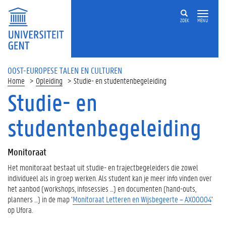
ZOEK
MENU
OOST-EUROPESE TALEN EN CULTUREN
Home
Opleiding
Studie- en studentenbegeleiding
Studie- en
Op
deze
studentenbegeleiding
pagina
M
Monitoraat
o
n
Het monitoraat bestaat uit studie- en trajectbegeleiders die zowel
i
individueel als in groep werken. Als student kan je meer info vinden over
t
het aanbod (workshops, infosessies …) en documenten (hand-outs,
o
planners …) in de map ‘
Monitoraat Letteren en Wijsbegeerte – AX00004
’
r
op Ufora.
a